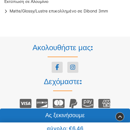
Εκτύπωση σε Αλουμίνιο
Matte/Glossy/Lustre επικολλημένο σε Dibond 3mm
Ακολουθήστε μας:
Δεχόμαστε:
Ας ξεκινήσουμε
Πνευματικά δικαιώματα © 2026 ΣΤΡΙΛΙΓΚΑΣ Ψηφιακές
σύνολο:
€6.46
Εκτυπώσεις. Με επιφύλαξη παντός δικαιώματος.