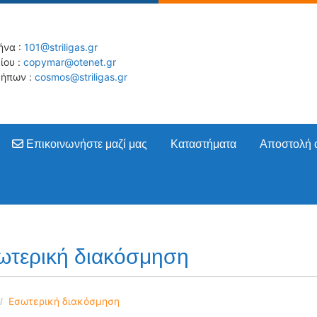
ήνα :
101@striligas.gr
ίου :
copymar@otenet.gr
ήπων :
cosmos@striligas.gr
Επικοινωνήστε μαζί μας
Επικοινωνήστε μαζί μας
Καταστήματα
Αποστολή 
ωτερική διακόσμηση
Εσωτερική διακόσμηση