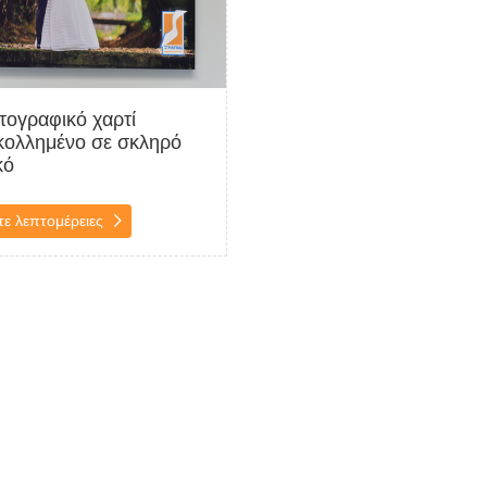
ογραφικό χαρτί
κολλημένο σε σκληρό
κό
τε λεπτομέρειες