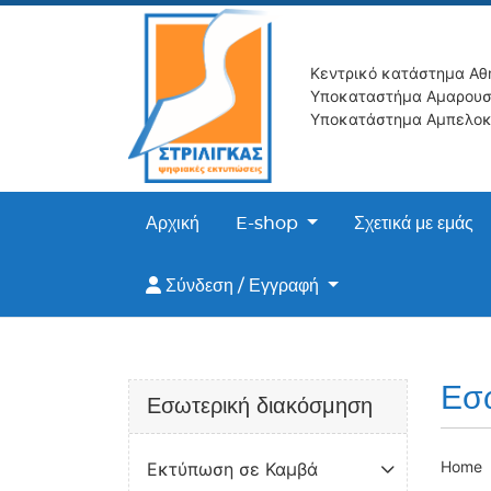
Κεντρικό κατάστημα Αθ
Υποκαταστήμα Αμαρουσ
Υποκατάστημα Αμπελοκ
Αρχική
E-shop
Σχετικά με εμάς
Σύνδεση / Εγγραφή
Σύνδεση / Εγγραφή
Εσ
Εσωτερική διακόσμηση
Home
Εκτύπωση σε Καμβά