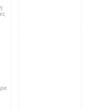
η
νες
ορα