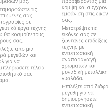
μβάδων μας.
προσφέροντας μια
κομψή και σύγχρον
ταμορφώστε τις
εμφάνιση στις εικό
απημένες σας
σας.
τογραφίες σε
γευτικά έργα τέχνης
Μετατρέψτε τις
υ θα κοσμούν τους
εικόνες σας σε
ρους σας.
ζωντανές επιδείξεις
τέχνης με
ιλέξτε από μια
εντυπωσιακή
ιρά μεγεθών και
αναπαραγωγή
υλ για να
χρωμάτων και
μπληρώσετε τέλεια
μοναδική μεταλλική
 αισθητικό σας
γυαλάδα.
αμα.
Επιλέξτε από διάφ
μεγέθη για να
δημιουργήσετε
εντυπωσιακή