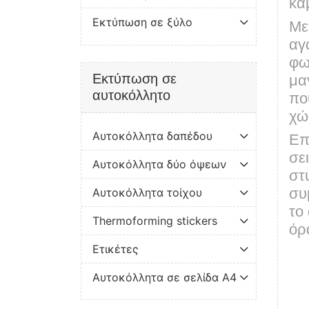
κα
Εκτύπωση σε ξύλο
Με
αγ
φω
Εκτύπωση σε
μα
αυτοκόλλητο
πο
χώ
Αυτοκόλλητα δαπέδου
Επ
σε
Αυτοκόλλητα δύο όψεων
στ
Αυτοκόλλητα τοίχου
συ
το
Thermoforming stickers
όρ
Ετικέτες
Αυτοκόλλητα σε σελίδα Α4