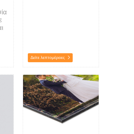
σία
ε
αι
Δείτε λεπτομέρειες
αι Επιδαπέδια Stand
Δείτε λεπτομέρειες Εκτύπωση σε Plexiglass