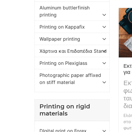
Aluminum buttlerfinish
View d
printing
Printing on Kappafix
Wallpaper printing
Χάρτινα και Επιδαπέδια Stand
Printing on Plexiglass
Εκ
για
Photographic paper affixed
on stiff material
Εκ
φω
τα
δι
Printing on rigid
materials
Ελά
στα
φωτ
DIgital print on Forex