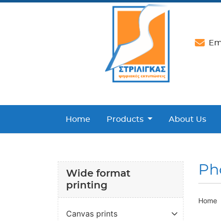
Ema
Home
Products
About Us
Ph
Wide format
printing
Home
Canvas prints