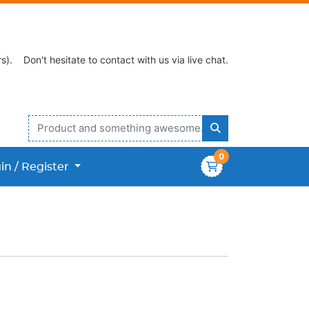
s).
Don't hesitate to contact with us via live chat.
0
n / Register
in / Register