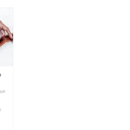
αυρου φιλμ
υ
υμε
ε