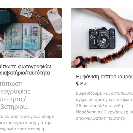
etails Εκτύπωση φωτογραφιών για διαβατήριο/ταυτότητα
View details Εμφάνιση ασπρόμ
τύπωση φωτογραφιών
 διαβατήριο/ταυτότητα
Εμφάνιση ασπρόμαυρο
φιλμ
τύπωση
τογραφίας
Εμφανίζουμε και εκτυπώνο
υτότητας/
έγχρωμο φωτογραφικό φιλμ
35mm και άλλα μεγέθη.
αβατηρίου.
Παράδοση σε 2 εργάσιμες μ
τε να σας φωτογραφίσουμε
επαγγελματική ποιότητα.
 καταστήματά μας για την
ογραφία ταυτότητας ή