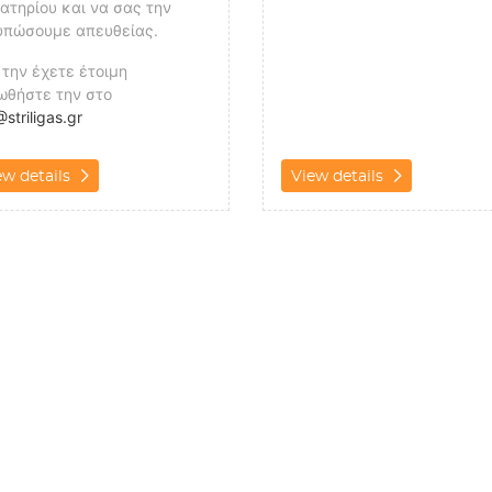
ατηρίου και να σας την
υπώσουμε απευθείας.
την έχετε έτοιμη
ωθήστε την στο
striligas.gr
ew details
View details