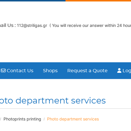
112@striligas.gr ( You will receive our answer within 24 hour
il Us :
Contact Us
Logi
Contact Us
Shops
Request a Quote
Log
oto department services
Photoprints printing
Photo department services